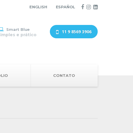
ENGLISH
ESPAÑOL
Smart Blue
11 9 8569 3906
simples e prático
LIO
CONTATO