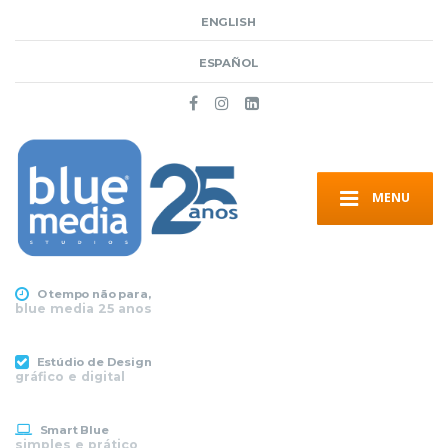
ENGLISH
ESPAÑOL
MENU
O tempo não para,
blue media 25 anos
Estúdio de Design
gráfico e digital
Smart Blue
simples e prático