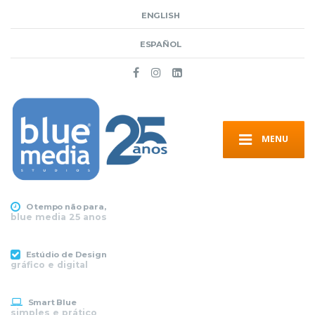
ENGLISH
ESPAÑOL
MENU
O tempo não para,
blue media 25 anos
Estúdio de Design
gráfico e digital
Smart Blue
simples e prático