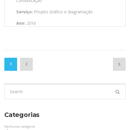
Comunicação
Serviço:
Projeto Gráfico e diagramação
Ano:
2016
Navegação
1
2
por
posts
Search
for:
Categorias
Nenhuma categoria