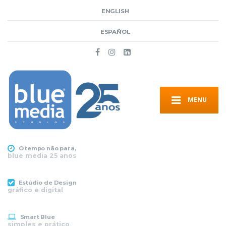
ENGLISH
ESPAÑOL
MENU
O tempo não para,
blue media 25 anos
Estúdio de Design
gráfico e digital
Smart Blue
simples e prático